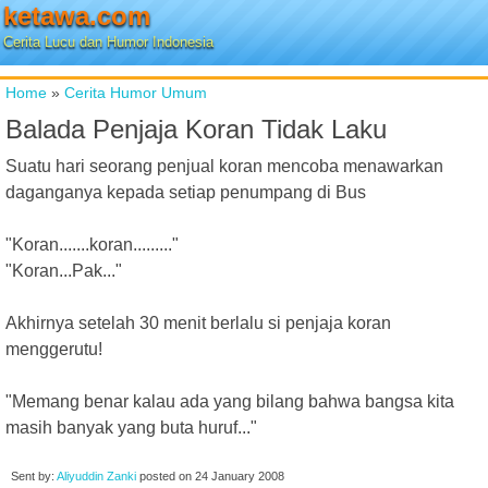
ketawa.com
Cerita Lucu dan Humor Indonesia
Home
»
Cerita Humor Umum
Balada Penjaja Koran Tidak Laku
Suatu hari seorang penjual koran mencoba menawarkan
daganganya kepada setiap penumpang di Bus
"Koran.......koran........."
"Koran...Pak..."
Akhirnya setelah 30 menit berlalu si penjaja koran
menggerutu!
"Memang benar kalau ada yang bilang bahwa bangsa kita
masih banyak yang buta huruf..."
Sent by:
Aliyuddin Zanki
posted on
24 January 2008