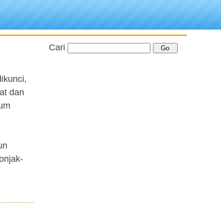
Cari
ikunci,
at dan
lum
un
onjak-