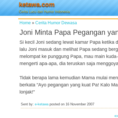
ketawa.com
Cerita Lucu dan Humor Indonesia
Home
»
Cerita Humor Dewasa
Joni Minta Papa Pegangan yan
Si kecil Joni sedang lewat kamar Papa ketika 
lalu Joni masuk dan melihat Papa sedang ber
melompat ke punggung Papa, mau main kuda-ku
mengerti apa-apa, dia teruskan saja menggo
Tidak berapa lama kemudian Mama mulai meng
berkata "Ayo pegangan yang kuat Pa! Kalo Ma
lonjak!"
Sent by:
e-ketawa
posted on
16 November 2007
«