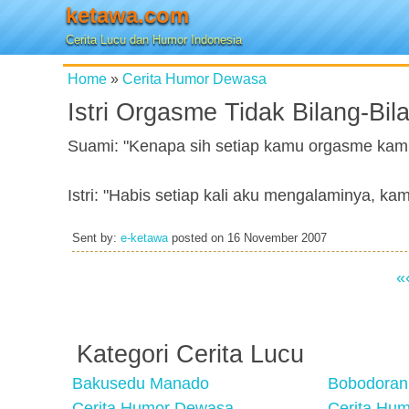
ketawa.com
Cerita Lucu dan Humor Indonesia
Home
»
Cerita Humor Dewasa
Istri Orgasme Tidak Bilang-Bil
Suami: "Kenapa sih setiap kamu orgasme kam
Istri: "Habis setiap kali aku mengalaminya, ka
Sent by:
e-ketawa
posted on
16 November 2007
«
Kategori Cerita Lucu
Bakusedu Manado
Bobodoran
Cerita Humor Dewasa
Cerita Hu