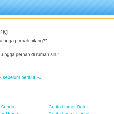
ang
u ngga pernah bilang?"
mu ngga pernah di rumah sih."
« sebelum
berikut »»
 Sunda
Cerita Humor Batak
mor Umum
Cerita Lucu Lainnya