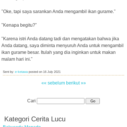
"Oke, tapi saya sarankan Anda mengambil ikan gurame."
"Kenapa begitu?"
"Karena istri Anda datang tadi dan mengatakan bahwa jika
Anda datang, saya diminta menyuruh Anda untuk mengambil
ikan gurame besar. Itulah yang dia inginkan untuk makan
malam hari ini."
Sent by:
e-ketawa
posted on
16 July 2021
«« sebelum
berikut »»
Cari
Kategori Cerita Lucu