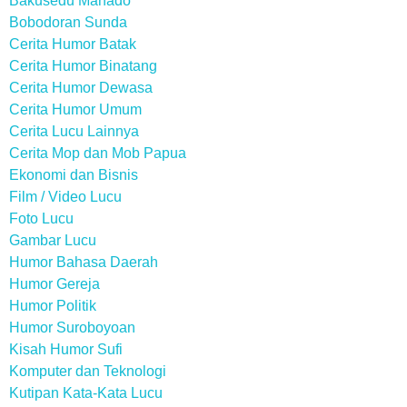
Bakusedu Manado
Bobodoran Sunda
Cerita Humor Batak
Cerita Humor Binatang
Cerita Humor Dewasa
Cerita Humor Umum
Cerita Lucu Lainnya
Cerita Mop dan Mob Papua
Ekonomi dan Bisnis
Film / Video Lucu
Foto Lucu
Gambar Lucu
Humor Bahasa Daerah
Humor Gereja
Humor Politik
Humor Suroboyoan
Kisah Humor Sufi
Komputer dan Teknologi
Kutipan Kata-Kata Lucu