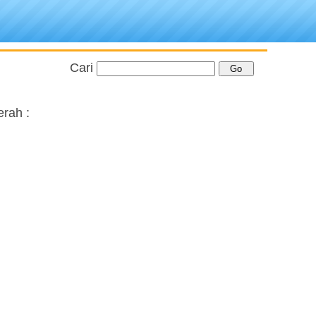
Cari
erah :