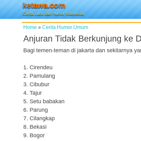
ketawa.com
Cerita Lucu dan Humor Indonesia
Home
»
Cerita Humor Umum
Anjuran Tidak Berkunjung ke 
Bagi temen-teman di jakarta dan sekitarnya ya
1. Cirendeu
2. Pamulang
3. Cibubur
4. Tajur
5. Setu babakan
6. Parung
7. Cilangkap
8. Bekasi
9. Bogor