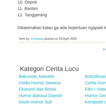
10. Depok
11. Banten
12. Tanggerang
Dikarenakan kalau ga ada keperluan ngapain ke 
Sent by:
e-ketawa
posted on
03 April 2020
«
Kategori Cerita Lucu
Bakusedu Manado
Bobodoran
Cerita Humor Dewasa
Cerita Hu
Ekonomi dan Bisnis
Film / Vid
Humor Bahasa Daerah
Humor Ger
Kisah Humor Sufi
Komputer d