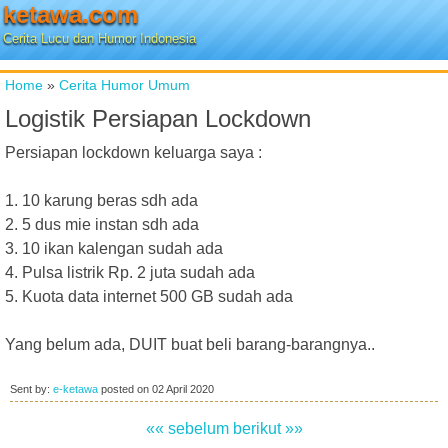
ketawa.com
Cerita Lucu dan Humor Indonesia
Home
»
Cerita Humor Umum
Logistik Persiapan Lockdown
Persiapan lockdown keluarga saya :
1. 10 karung beras sdh ada
2. 5 dus mie instan sdh ada
3. 10 ikan kalengan sudah ada
4. Pulsa listrik Rp. 2 juta sudah ada
5. Kuota data internet 500 GB sudah ada
Yang belum ada, DUIT buat beli barang-barangnya..
Sent by:
e-ketawa
posted on
02 April 2020
«« sebelum
berikut »»