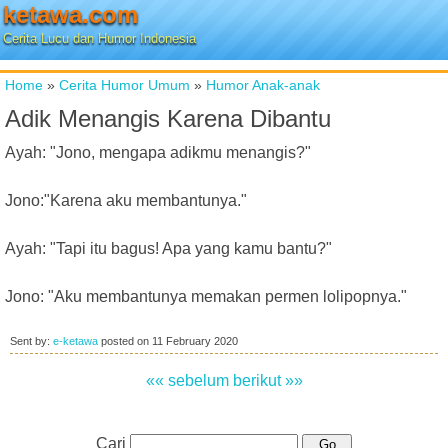
ketawa.com
Cerita Lucu dan Humor Indonesia
Home
»
Cerita Humor Umum
»
Humor Anak-anak
Adik Menangis Karena Dibantu
Ayah: "Jono, mengapa adikmu menangis?"
Jono:"Karena aku membantunya."
Ayah: "Tapi itu bagus! Apa yang kamu bantu?"
Jono: "Aku membantunya memakan permen lolipopnya."
Sent by:
e-ketawa
posted on
11 February 2020
«« sebelum
berikut »»
Cari