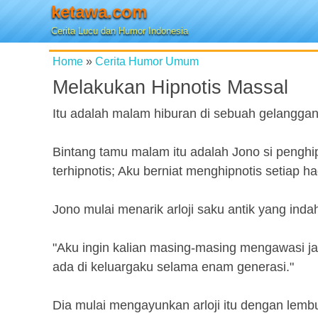
ketawa.com
Cerita Lucu dan Humor Indonesia
Home
»
Cerita Humor Umum
Melakukan Hipnotis Massal
Itu adalah malam hiburan di sebuah gelanggan
Bintang tamu malam itu adalah Jono si penghip
terhipnotis; Aku berniat menghipnotis setiap had
Jono mulai menarik arloji saku antik yang inda
"Aku ingin kalian masing-masing mengawasi jam
ada di keluargaku selama enam generasi."
Dia mulai mengayunkan arloji itu dengan lembut b