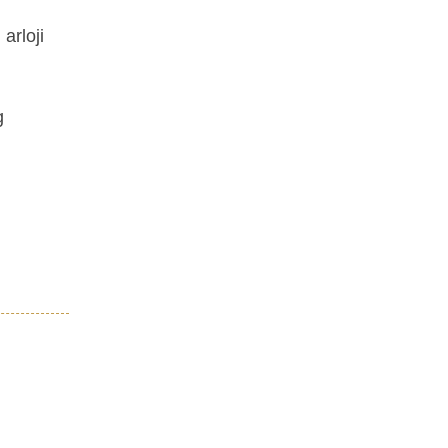
arloji
g