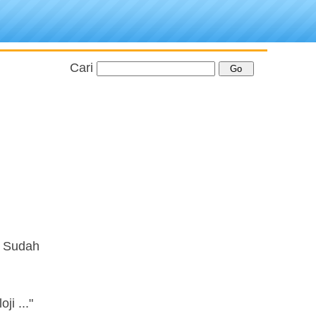
Cari
. Sudah
ji ..."