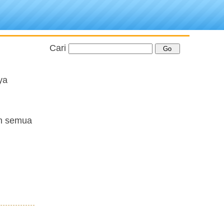
Cari
ya
an semua