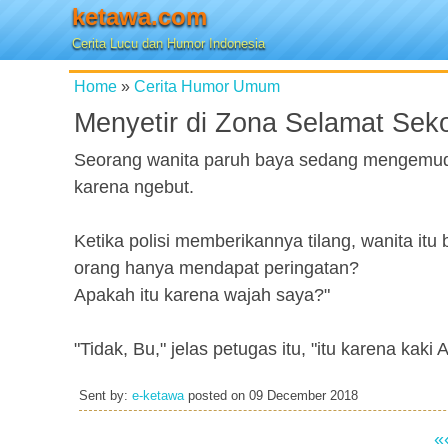
ketawa.com
Cerita Lucu dan Humor Indonesia
Home
»
Cerita Humor Umum
Menyetir di Zona Selamat Sek
Seorang wanita paruh baya sedang mengemudi 
karena ngebut.
Ketika polisi memberikannya tilang, wanita it
orang hanya mendapat peringatan?
Apakah itu karena wajah saya?"
"Tidak, Bu," jelas petugas itu, "itu karena kak
Sent by:
e-ketawa
posted on
09 December 2018
«