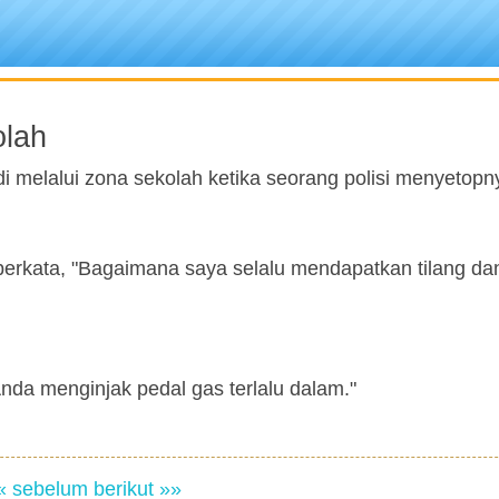
olah
melalui zona sekolah ketika seorang polisi menyetopn
u berkata, "Bagaimana saya selalu mendapatkan tilang d
i Anda menginjak pedal gas terlalu dalam."
« sebelum
berikut »»