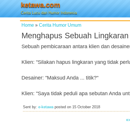
ketawa.com
Cerita Lucu dan Humor Indonesia
Home
»
Cerita Humor Umum
Menghapus Sebuah Lingkaran
Sebuah pembicaraan antara klien dan desainer
Klien: "Silakan hapus lingkaran yang tidak perlu
Desainer: "Maksud Anda ... titik?"
Klien: "Saya tidak peduli apa sebutan Anda untu
Sent by:
e-ketawa
posted on
15 October 2018
«