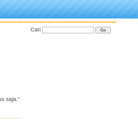
Cari
us saja."