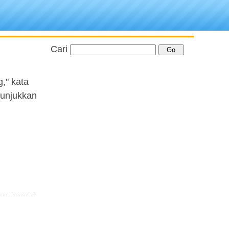
Cari
," kata
nunjukkan