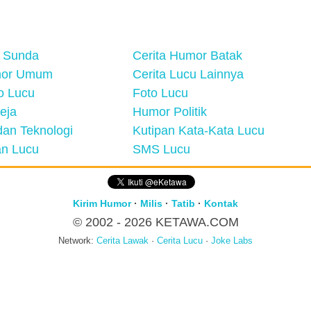
 Sunda
Cerita Humor Batak
mor Umum
Cerita Lucu Lainnya
eo Lucu
Foto Lucu
eja
Humor Politik
an Teknologi
Kutipan Kata-Kata Lucu
n Lucu
SMS Lucu
Kirim Humor
·
Milis
·
Tatib
·
Kontak
© 2002 - 2026
KETAWA.COM
Network:
Cerita Lawak
·
Cerita Lucu
·
Joke Labs