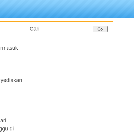
Cari
termasuk
nyediakan
ari
ggu di