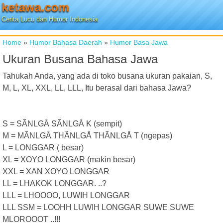
ketawa.com
Cerita Lucu dan Humor Indonesia
Home
»
Humor Bahasa Daerah
»
Humor Basa Jawa
Ukuran Busana Bahasa Jawa
Tahukah Anda, yang ada di toko busana ukuran pakaian, S,
M, L, XL, XXL, LL, LLL, Itu berasal dari bahasa Jawa?
S = SÃNLGÅ SÃNLGÅ K (sempit)
M = MÃNLGÅ THÃNLGÅ THÃNLGÅ T (ngepas)
L = LONGGAR ( besar)
XL = XOYO LONGGAR (makin besar)
XXL = XAN XOYO LONGGAR
LL = LHAKOK LONGGAR. ..?
LLL = LHOOOO, LUWIH LONGGAR
LLL SSM = LOOHH LUWIH LONGGAR SUWE SUWE
MLOROOOT ..!!!