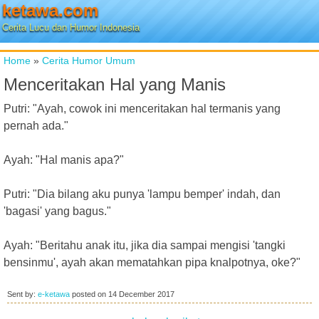
ketawa.com
Cerita Lucu dan Humor Indonesia
Home
»
Cerita Humor Umum
Menceritakan Hal yang Manis
Putri: "Ayah, cowok ini menceritakan hal termanis yang
pernah ada."
Ayah: "Hal manis apa?"
Putri: "Dia bilang aku punya 'lampu bemper' indah, dan
'bagasi' yang bagus."
Ayah: "Beritahu anak itu, jika dia sampai mengisi 'tangki
bensinmu', ayah akan mematahkan pipa knalpotnya, oke?"
Sent by:
e-ketawa
posted on
14 December 2017