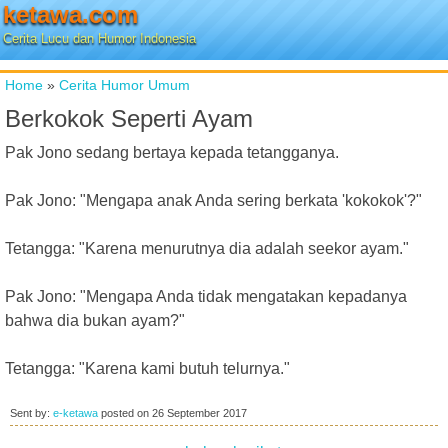
ketawa.com
Cerita Lucu dan Humor Indonesia
Home
»
Cerita Humor Umum
Berkokok Seperti Ayam
Pak Jono sedang bertaya kepada tetangganya.
Pak Jono: "Mengapa anak Anda sering berkata 'kokokok'?"
Tetangga: "Karena menurutnya dia adalah seekor ayam."
Pak Jono: "Mengapa Anda tidak mengatakan kepadanya
bahwa dia bukan ayam?"
Tetangga: "Karena kami butuh telurnya."
Sent by:
e-ketawa
posted on
26 September 2017