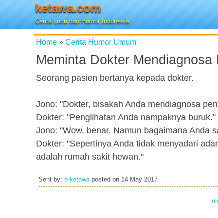
ketawa.com
Cerita Lucu dan Humor Indonesia
Home
»
Cerita Humor Umum
Meminta Dokter Mendiagnosa 
Seorang pasien bertanya kepada dokter.
Jono: "Dokter, bisakah Anda mendiagnosa pen
Dokter: "Penglihatan Anda nampaknya buruk."
Jono: "Wow, benar. Namun bagaimana Anda sa
Dokter: "Sepertinya Anda tidak menyadari adany
adalah rumah sakit hewan."
Sent by:
e-ketawa
posted on
14 May 2017
«