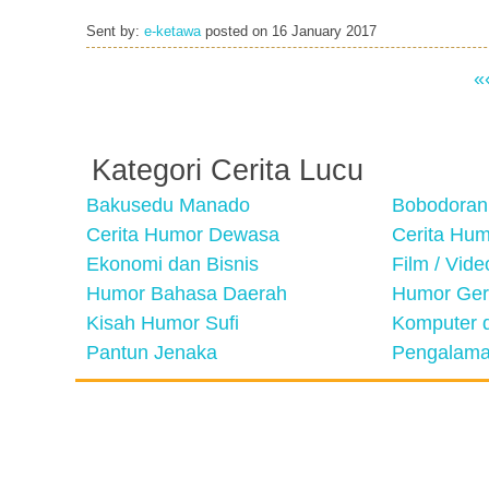
Sent by:
e-ketawa
posted on
16 January 2017
«
Kategori Cerita Lucu
Bakusedu Manado
Bobodoran
Cerita Humor Dewasa
Cerita Hu
Ekonomi dan Bisnis
Film / Vid
Humor Bahasa Daerah
Humor Ger
Kisah Humor Sufi
Komputer d
Pantun Jenaka
Pengalama