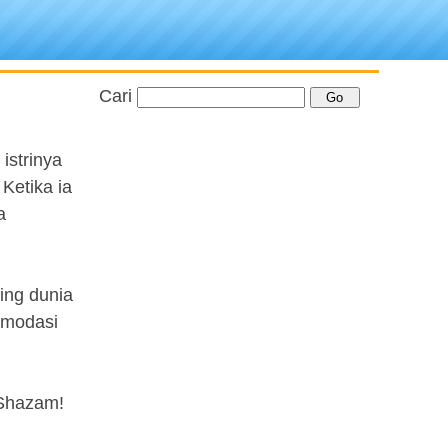
Cari
istrinya
Ketika ia
a
ing dunia
komodasi
 Shazam!