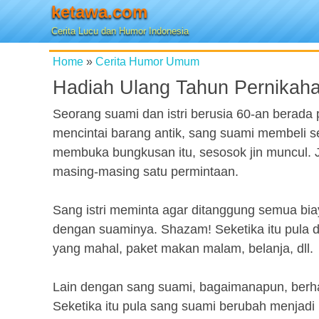
ketawa.com
Cerita Lucu dan Humor Indonesia
Home
»
Cerita Humor Umum
Hadiah Ulang Tahun Pernikah
Seorang suami dan istri berusia 60-an berada
mencintai barang antik, sang suami membeli s
membuka bungkusan itu, sesosok jin muncul. 
masing-masing satu permintaan.
Sang istri meminta agar ditanggung semua biay
dengan suaminya. Shazam! Seketika itu pula di
yang mahal, paket makan malam, belanja, dll.
Lain dengan sang suami, bagaimanapun, berhar
Seketika itu pula sang suami berubah menjadi 