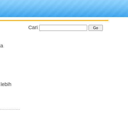
Cari
ta
lebih