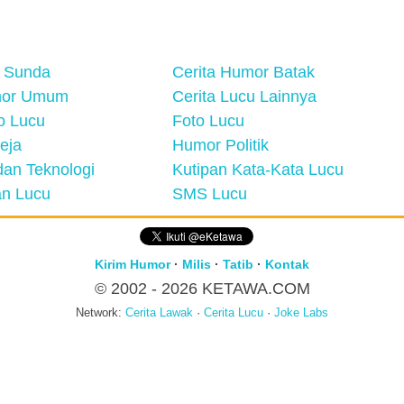
 Sunda
Cerita Humor Batak
mor Umum
Cerita Lucu Lainnya
eo Lucu
Foto Lucu
eja
Humor Politik
an Teknologi
Kutipan Kata-Kata Lucu
n Lucu
SMS Lucu
Kirim Humor
·
Milis
·
Tatib
·
Kontak
© 2002 - 2026
KETAWA.COM
Network:
Cerita Lawak
·
Cerita Lucu
·
Joke Labs