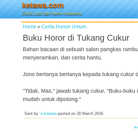
ketawa.com
Cerita Lucu dan Humor Indonesia
Home
»
Cerita Humor Umum
Buku Horor di Tukang Cukur
Bahan bacaan di sebuah salon pangkas rambut s
menyeramkan, dan cerita hantu.
Jono bertanya bertanya kepada tukang cukur di
"Tidak, Mas," jawab tukang cukur, "Buku-buku 
mudah untuk dipotong."
Sent by:
e-ketawa
posted on
30 March 2016
«