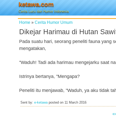
ketawa.com
Cerita Lucu dan Humor Indonesia
Home
»
Cerita Humor Umum
Dikejar Harimau di Hutan Saw
Pada suatu hari, seorang peneliti fauna yang
mengatakan,
"Waduh! Tadi ada harimau mengejarku saat nai
Istrinya bertanya, "Mengapa?
Peneliti itu menjawab, "Waduh, ya aku tidak ta
Sent by:
e-ketawa
posted on
11 March 2016
«