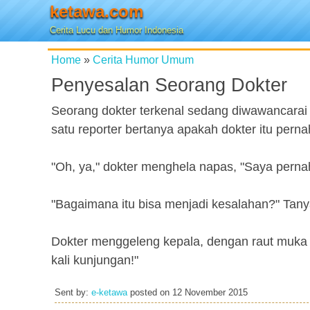
ketawa.com
Cerita Lucu dan Humor Indonesia
Home
»
Cerita Humor Umum
Penyesalan Seorang Dokter
Seorang dokter terkenal sedang diwawancarai 
satu reporter bertanya apakah dokter itu pern
"Oh, ya," dokter menghela napas, "Saya pern
"Bagaimana itu bisa menjadi kesalahan?" Tan
Dokter menggeleng kepala, dengan raut muk
kali kunjungan!"
Sent by:
e-ketawa
posted on
12 November 2015