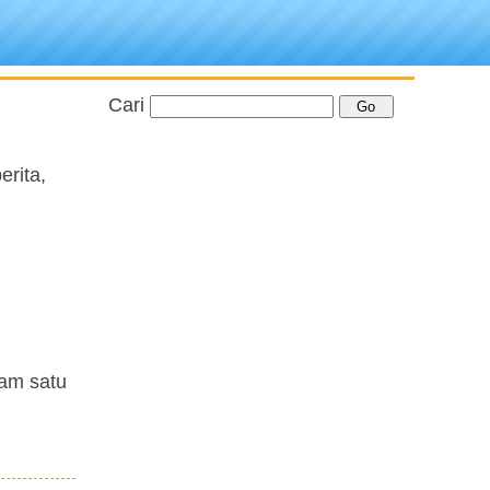
Cari
erita,
am satu