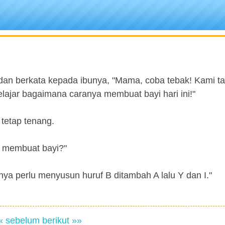
dan berkata kepada ibunya, "Mama, coba tebak! Kami tad
lajar bagaimana caranya membuat bayi hari ini!"
 tetap tenang.
an membuat bayi?"
anya perlu menyusun huruf B ditambah A lalu Y dan I."
« sebelum
berikut »»