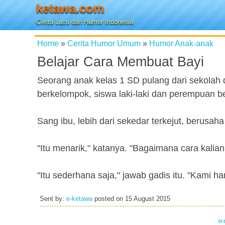
ketawa.com
Cerita Lucu dan Humor Indonesia
Home
»
Cerita Humor Umum
»
Humor Anak-anak
Belajar Cara Membuat Bayi
Seorang anak kelas 1 SD pulang dari sekolah 
berkelompok, siswa laki-laki dan perempuan be
Sang ibu, lebih dari sekedar terkejut, berusaha
"Itu menarik," katanya. "Bagaimana cara kali
"Itu sederhana saja," jawab gadis itu. "Kami h
Sent by:
e-ketawa
posted on
15 August 2015
«