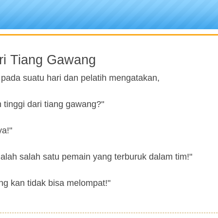
ari Tiang Gawang
 pada suatu hari dan pelatih mengatakan,
 tinggi dari tiang gawang?"
a!"
alah salah satu pemain yang terburuk dalam tim!"
ng kan tidak bisa melompat!"