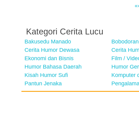
«
Kategori Cerita Lucu
Bakusedu Manado
Bobodoran
Cerita Humor Dewasa
Cerita Hu
Ekonomi dan Bisnis
Film / Vid
Humor Bahasa Daerah
Humor Ger
Kisah Humor Sufi
Komputer d
Pantun Jenaka
Pengalama