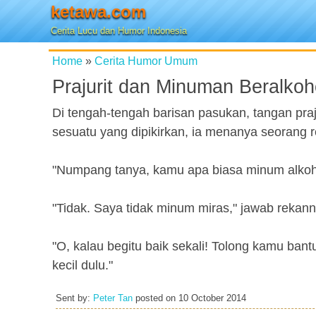
ketawa.com
Cerita Lucu dan Humor Indonesia
Home
»
Cerita Humor Umum
Prajurit dan Minuman Beralkoh
Di tengah-tengah barisan pasukan, tangan pra
sesuatu yang dipikirkan, ia menanya seorang 
"Numpang tanya, kamu apa biasa minum alkoh
"Tidak. Saya tidak minum miras," jawab rekanny
"O, kalau begitu baik sekali! Tolong kamu bant
kecil dulu."
Sent by:
Peter Tan
posted on
10 October 2014