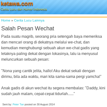
ketawa.com
Cerita Lucu dan Humor Indonesia
Home
»
Cerita Lucu Lainnya
Salah Pesan Wechat
Pada suatu magrib, seorang pria setengah baya memeriksa
dan mencari orang di dekatnya melalui we-chat, dan
kemudian menghubungi sebuah akun we-chat gadis yang
letaknya paling dekat dengan lokasinya, lalu ia menyusul
meluncurkan sebuah pesan:
"Nona yang cantik jelita, hallo! Aku dekat sekali dengan
dirimu, bila ada waktu, mari kita sama-sama pergi yamcha!"
Anak gadis di akun wechat itu segera membalas: "Daddy, kini
sudah jauh malam, cepat-cepat tidurlah......"
Sent by:
Peter Tan
posted on
30 August 2014