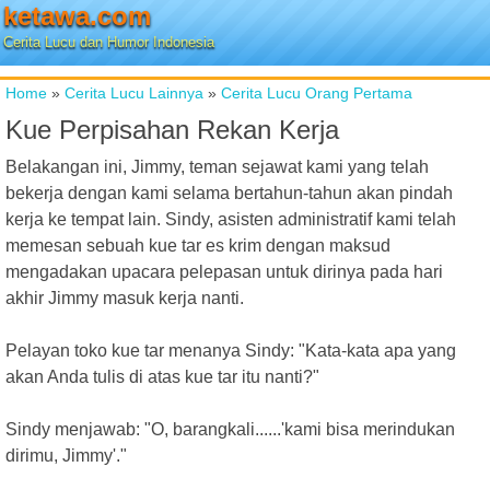
ketawa.com
Cerita Lucu dan Humor Indonesia
Home
»
Cerita Lucu Lainnya
»
Cerita Lucu Orang Pertama
Kue Perpisahan Rekan Kerja
Belakangan ini, Jimmy, teman sejawat kami yang telah
bekerja dengan kami selama bertahun-tahun akan pindah
kerja ke tempat lain. Sindy, asisten administratif kami telah
memesan sebuah kue tar es krim dengan maksud
mengadakan upacara pelepasan untuk dirinya pada hari
akhir Jimmy masuk kerja nanti.
Pelayan toko kue tar menanya Sindy: "Kata-kata apa yang
akan Anda tulis di atas kue tar itu nanti?"
Sindy menjawab: "O, barangkali......'kami bisa merindukan
dirimu, Jimmy'."