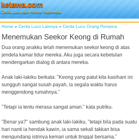
ketawa.com
Cerita Lucu dan Humor Indonesia
Home
»
Cerita Lucu Lainnya
»
Cerita Lucu Orang Pertama
Menemukan Seekor Keong di Rumah
Dua orang anakku telah menemukan seekor keong di atas
jendela kamar tidur mereka. Aku juga secara kebetulan
mendengarkan dialog di antara mereka.
Anak laki-lakiku berkata: "Keong yang patut kita kasihani ini
sungguh sangat susah payah, ia segala waktu harus
menggendong rumahnya."
"Tetapi ia tentu merasa sangat aman." kata putriku.
"Benar ya?" sambung anak laki-lakiku, "tetapi bila pada suatu
hari nanti ia hendak kawin, ia sama sekali takkan bisa
mengundang istrinya kemari untuk tinggal bersama."