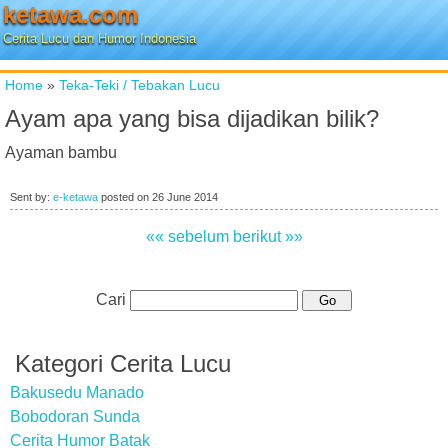
ketawa.com
Cerita Lucu dan Humor Indonesia
Home
»
Teka-Teki / Tebakan Lucu
Ayam apa yang bisa dijadikan bilik?
Ayaman bambu
Sent by:
e-ketawa
posted on
26 June 2014
«« sebelum
berikut »»
Cari
Kategori Cerita Lucu
Bakusedu Manado
Bobodoran Sunda
Cerita Humor Batak