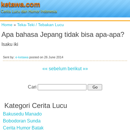
ketawa.com
Cerita Lucu dan Humor Indonesia
Home
»
Teka-Teki / Tebakan Lucu
Apa bahasa Jepang tidak bisa apa-apa?
Isaku iki
Sent by:
e-ketawa
posted on
26 June 2014
«« sebelum
berikut »»
Cari
Kategori Cerita Lucu
Bakusedu Manado
Bobodoran Sunda
Cerita Humor Batak