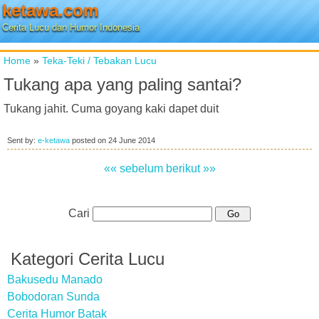
ketawa.com
Cerita Lucu dan Humor Indonesia
Home
»
Teka-Teki / Tebakan Lucu
Tukang apa yang paling santai?
Tukang jahit. Cuma goyang kaki dapet duit
Sent by:
e-ketawa
posted on
24 June 2014
«« sebelum
berikut »»
Cari
Kategori Cerita Lucu
Bakusedu Manado
Bobodoran Sunda
Cerita Humor Batak