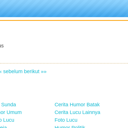
us
« sebelum
berikut »»
 Sunda
Cerita Humor Batak
mor Umum
Cerita Lucu Lainnya
eo Lucu
Foto Lucu
eja
Humor Politik