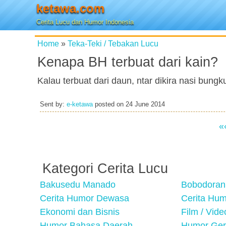
ketawa.com
Cerita Lucu dan Humor Indonesia
Home
»
Teka-Teki / Tebakan Lucu
Kenapa BH terbuat dari kain?
Kalau terbuat dari daun, ntar dikira nasi bungk
Sent by:
e-ketawa
posted on
24 June 2014
«
Kategori Cerita Lucu
Bakusedu Manado
Bobodoran
Cerita Humor Dewasa
Cerita Hu
Ekonomi dan Bisnis
Film / Vid
Humor Bahasa Daerah
Humor Ger