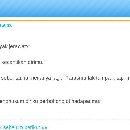
ertama
yak jerawat?"
kecantikan dirimu."
u sebentar, ia menanya lagi: "Parasmu tak tampan, tapi
menghukum diriku berbohong di hadapanmu!"
« sebelum
berikut »»