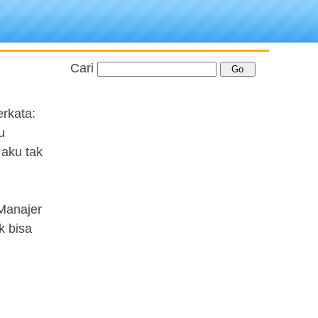
Cari
rkata:
u
aku tak
 Manajer
k bisa