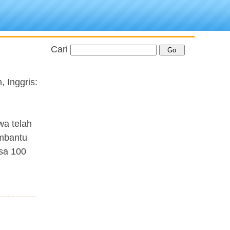
Cari
, Inggris:
wa telah
embantu
asa 100