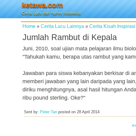
ketawa.com
Cerita Lucu dan Humor Indonesia
Home
»
Cerita Lucu Lainnya
»
Cerita Kisah Inspirasi
Jumlah Rambut di Kepala
Juni, 2010, soal ujian mata pelajaran ilmu bio
"Tahukah kamu, berapa utas rambut yang kamu
Jawaban para siswa kebanyakan berkisar di ant
memberi jawaban yang lain daripada yang lain
diriku menghitungnya, asal hasil hitungan And
ribu pound sterling. Oke?"
Sent by:
Peter Tan
posted on
28 April 2014
«