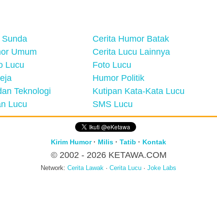
 Sunda
Cerita Humor Batak
mor Umum
Cerita Lucu Lainnya
eo Lucu
Foto Lucu
eja
Humor Politik
an Teknologi
Kutipan Kata-Kata Lucu
n Lucu
SMS Lucu
Kirim Humor
·
Milis
·
Tatib
·
Kontak
© 2002 - 2026
KETAWA.COM
Network:
Cerita Lawak
·
Cerita Lucu
·
Joke Labs