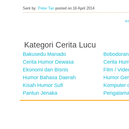
Sent by:
Peter Tan
posted on
16 April 2014
«
Kategori Cerita Lucu
Bakusedu Manado
Bobodoran
Cerita Humor Dewasa
Cerita Hu
Ekonomi dan Bisnis
Film / Vid
Humor Bahasa Daerah
Humor Ger
Kisah Humor Sufi
Komputer d
Pantun Jenaka
Pengalama