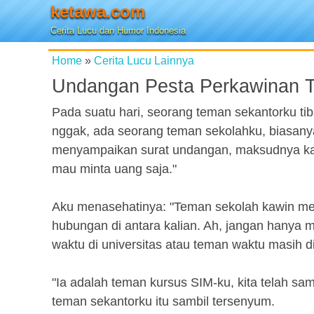
ketawa.com
Cerita Lucu dan Humor Indonesia
Home
»
Cerita Lucu Lainnya
Undangan Pesta Perkawinan 
Pada suatu hari, seorang teman sekantorku tiba
nggak, ada seorang teman sekolahku, biasanya 
menyampaikan surat undangan, maksudnya kan
mau minta uang saja."
Aku menasehatinya: "Teman sekolah kawin men
hubungan di antara kalian. Ah, jangan hanya 
waktu di universitas atau teman waktu masih 
"Ia adalah teman kursus SIM-ku, kita telah s
teman sekantorku itu sambil tersenyum.