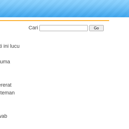
Cari
 ini lucu
cuma
rerat
h teman
wab