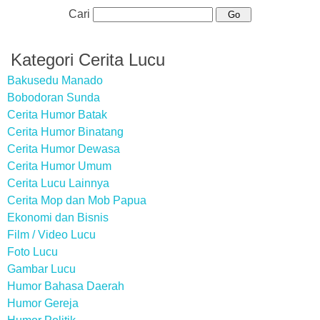
Cari
Kategori Cerita Lucu
Bakusedu Manado
Bobodoran Sunda
Cerita Humor Batak
Cerita Humor Binatang
Cerita Humor Dewasa
Cerita Humor Umum
Cerita Lucu Lainnya
Cerita Mop dan Mob Papua
Ekonomi dan Bisnis
Film / Video Lucu
Foto Lucu
Gambar Lucu
Humor Bahasa Daerah
Humor Gereja