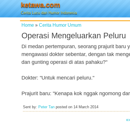
ketawa.com
Cerita Lucu dan Humor Indonesia
Home
»
Cerita Humor Umum
Operasi Mengeluarkan Peluru
Di medan pertempuran, seorang prajurit baru y
mengawasi dokter sebentar, dengan tak meng
dan gunting operasi di atas pahaku?"
Dokter: "Untuk mencari peluru."
Prajurit baru: "Kenapa kok nggak ngomong dari
Sent by:
Peter Tan
posted on
14 March 2014
«