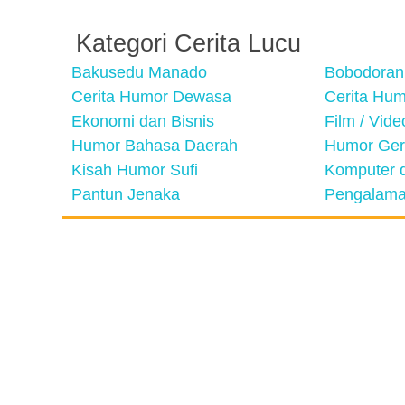
Kategori Cerita Lucu
Bakusedu Manado
Bobodoran
Cerita Humor Dewasa
Cerita Hu
Ekonomi dan Bisnis
Film / Vid
Humor Bahasa Daerah
Humor Ger
Kisah Humor Sufi
Komputer d
Pantun Jenaka
Pengalama