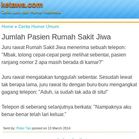
ketawa.com
Cerita Lucu dan Humor Indonesia
Home
»
Cerita Humor Umum
Jumlah Pasien Rumah Sakit Jiwa
Juru rawat Rumah Sakit Jiwa menerima sebuah telepon:
"Mbak, tolong cepat-cepat pergi melihat sebentar, pasien
ranjang nomor 2 apa masih berada di kamar?"
Juru rawat mengatakan tunggulah sebentar. Sesudah lewat
tak berapa lama, juru rawat itu dengan buru-buru mengangkat
gagang telepon: "Aduh, ia sudah tak ada di situ!"
Telepon di seberang selanjutnya berkata: "Nampaknya aku
benar-benar telah lari keluar."
Sent by:
Peter Tan
posted on
13 March 2014