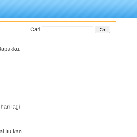
Cari
 Bapakku,
ari lagi
i itu kan