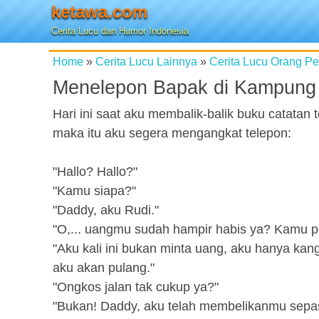
ketawa.com
Cerita Lucu dan Humor Indonesia
Home
»
Cerita Lucu Lainnya
»
Cerita Lucu Orang P
Menelepon Bapak di Kampung
Hari ini saat aku membalik-balik buku catatan
maka itu aku segera mengangkat telepon:
"Hallo? Hallo?"
"Kamu siapa?"
"Daddy, aku Rudi."
"O,... uangmu sudah hampir habis ya? Kamu p
"Aku kali ini bukan minta uang, aku hanya kan
aku akan pulang."
"Ongkos jalan tak cukup ya?"
"Bukan! Daddy, aku telah membelikanmu sepas