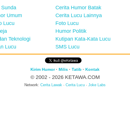
 Sunda
Cerita Humor Batak
mor Umum
Cerita Lucu Lainnya
eo Lucu
Foto Lucu
eja
Humor Politik
an Teknologi
Kutipan Kata-Kata Lucu
n Lucu
SMS Lucu
Kirim Humor
·
Milis
·
Tatib
·
Kontak
© 2002 - 2026
KETAWA.COM
Network:
Cerita Lawak
·
Cerita Lucu
·
Joke Labs