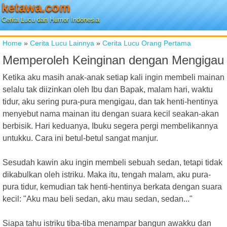
ketawa.com
Cerita Lucu dan Humor Indonesia
Home
»
Cerita Lucu Lainnya
»
Cerita Lucu Orang Pertama
Memperoleh Keinginan dengan Mengigau
Ketika aku masih anak-anak setiap kali ingin membeli mainan
selalu tak diizinkan oleh Ibu dan Bapak, malam hari, waktu
tidur, aku sering pura-pura mengigau, dan tak henti-hentinya
menyebut nama mainan itu dengan suara kecil seakan-akan
berbisik. Hari keduanya, Ibuku segera pergi membelikannya
untukku. Cara ini betul-betul sangat manjur.
Sesudah kawin aku ingin membeli sebuah sedan, tetapi tidak
dikabulkan oleh istriku. Maka itu, tengah malam, aku pura-
pura tidur, kemudian tak henti-hentinya berkata dengan suara
kecil: "Aku mau beli sedan, aku mau sedan, sedan..."
Siapa tahu istriku tiba-tiba menampar bangun awakku dan