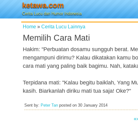
ketawa.com
Cerita Lucu dan Humor Indonesia
Home
»
Cerita Lucu Lainnya
Memilih Cara Mati
Hakim: "Perbuatan dosamu sungguh berat. Me
mengampuni dirimu? Kalau dikatakan kamu bo
cara mati yang paling baik bagimu. Nah, kata
Terpidana mati: "Kalau begitu baiklah, Yang M
kasih. Biarkanlah diriku mati tua saja! Oke?"
Sent by:
Peter Tan
posted on
30 January 2014
«