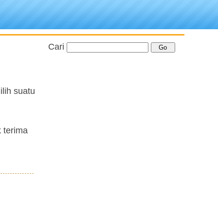
Cari
lih suatu
 terima