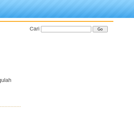
Cari
gulah