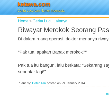
ketawa.com
Cerita Lucu dan Humor Indonesia
Home
»
Cerita Lucu Lainnya
Riwayat Merokok Seorang Pas
Di dalam ruang operasi, dokter menanya riwa
"Pak tua, apakah Bapak merokok?"
Pak tua itu bangun, lalu berkata: "Sekarang 
sebentar lagi!"
Sent by:
Peter Tan
posted on
29 January 2014
«