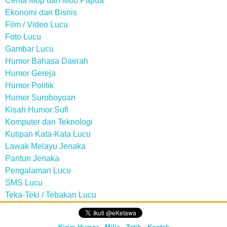
Cerita Mop dan Mob Papua
Ekonomi dan Bisnis
Film / Video Lucu
Foto Lucu
Gambar Lucu
Humor Bahasa Daerah
Humor Gereja
Humor Politik
Humor Suroboyoan
Kisah Humor Sufi
Komputer dan Teknologi
Kutipan Kata-Kata Lucu
Lawak Melayu Jenaka
Pantun Jenaka
Pengalaman Lucu
SMS Lucu
Teka-Teki / Tebakan Lucu