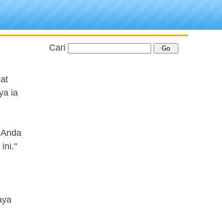
Cari
at
ya ia
t Anda
ini."
aya