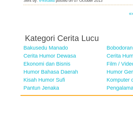
Sent by:
e-ketawa
posted on
07 October 2013
«
Kategori Cerita Lucu
Bakusedu Manado
Bobodoran
Cerita Humor Dewasa
Cerita Hu
Ekonomi dan Bisnis
Film / Vid
Humor Bahasa Daerah
Humor Ger
Kisah Humor Sufi
Komputer d
Pantun Jenaka
Pengalama