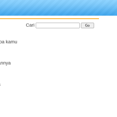
Cari
apa kamu
annya
a