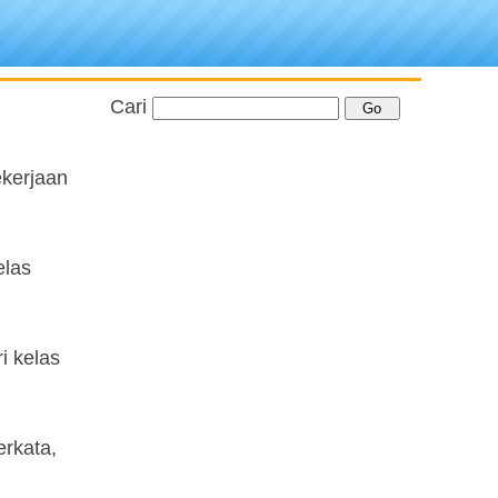
Cari
ekerjaan
elas
i kelas
rkata,