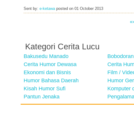
Sent by:
e-ketawa
posted on
01 October 2013
«
Kategori Cerita Lucu
Bakusedu Manado
Bobodoran
Cerita Humor Dewasa
Cerita Hu
Ekonomi dan Bisnis
Film / Vid
Humor Bahasa Daerah
Humor Ger
Kisah Humor Sufi
Komputer d
Pantun Jenaka
Pengalama