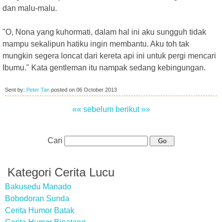
dan malu-malu.
"O, Nona yang kuhormati, dalam hal ini aku sungguh tidak
mampu sekalipun hatiku ingin membantu. Aku toh tak
mungkin segera loncat dari kereta api ini untuk pergi mencari
Ibumu." Kata gentleman itu nampak sedang kebingungan.
Sent by:
Peter Tan
posted on
06 October 2013
«« sebelum
berikut »»
Cari
Kategori Cerita Lucu
Bakusedu Manado
Bobodoran Sunda
Cerita Humor Batak