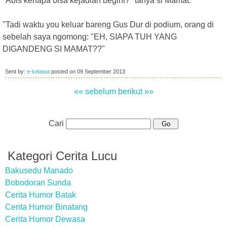
"Abis kenapa bisa kejadian begini?" tanya si Mamat.
"Tadi waktu you keluar bareng Gus Dur di podium, orang di
sebelah saya ngomong: "EH, SIAPA TUH YANG
DIGANDENG SI MAMAT??"
Sent by:
e-ketawa
posted on
09 September 2013
«« sebelum
berikut »»
Cari
Kategori Cerita Lucu
Bakusedu Manado
Bobodoran Sunda
Cerita Humor Batak
Cerita Humor Binatang
Cerita Humor Dewasa