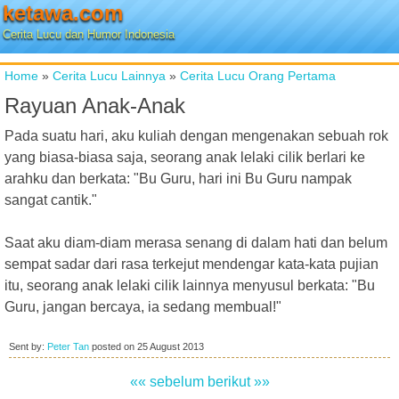
ketawa.com
Cerita Lucu dan Humor Indonesia
Home
»
Cerita Lucu Lainnya
»
Cerita Lucu Orang Pertama
Rayuan Anak-Anak
Pada suatu hari, aku kuliah dengan mengenakan sebuah rok
yang biasa-biasa saja, seorang anak lelaki cilik berlari ke
arahku dan berkata: "Bu Guru, hari ini Bu Guru nampak
sangat cantik."
Saat aku diam-diam merasa senang di dalam hati dan belum
sempat sadar dari rasa terkejut mendengar kata-kata pujian
itu, seorang anak lelaki cilik lainnya menyusul berkata: "Bu
Guru, jangan bercaya, ia sedang membual!"
Sent by:
Peter Tan
posted on
25 August 2013
«« sebelum
berikut »»