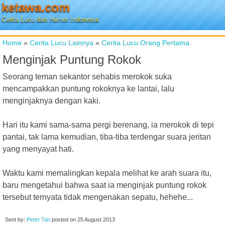
ketawa.com
Cerita Lucu dan Humor Indonesia
Home
»
Cerita Lucu Lainnya
»
Cerita Lucu Orang Pertama
Menginjak Puntung Rokok
Seorang teman sekantor sehabis merokok suka
mencampakkan puntung rokoknya ke lantai, lalu
menginjaknya dengan kaki.
Hari itu kami sama-sama pergi berenang, ia merokok di tepi
pantai, tak lama kemudian, tiba-tiba terdengar suara jeritan
yang menyayat hati.
Waktu kami memalingkan kepala melihat ke arah suara itu,
baru mengetahui bahwa saat ia menginjak puntung rokok
tersebut ternyata tidak mengenakan sepatu, hehehe...
Sent by:
Peter Tan
posted on
25 August 2013